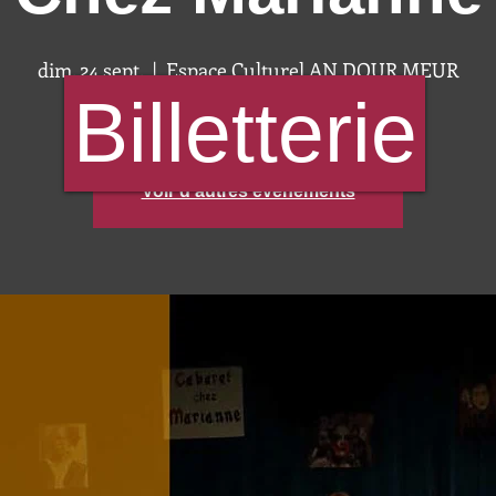
dim. 24 sept.
  |  
Espace Culturel AN DOUR MEUR
Billetterie
Aucun billet en vente
Voir d'autres événements