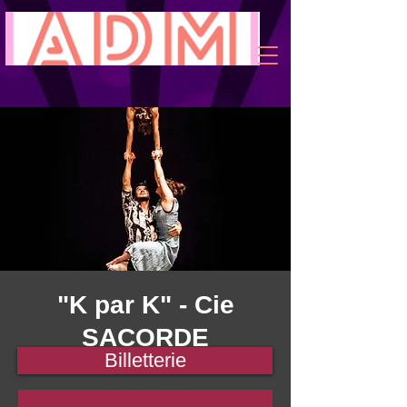
"K par K" - Cie
SACORDE
Billetterie
sam. 29 oct.
  |  
Plestin-les-Grèves