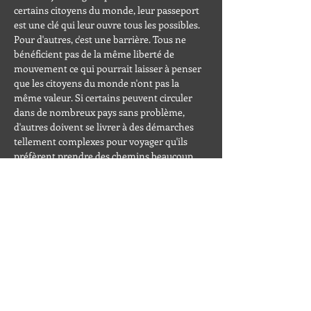
certains citoyens du monde, leur passeport 
est une clé qui leur ouvre tous les possibles. 
Pour d'autres, c'est une barrière. Tous ne 
bénéficient pas de la même liberté de 
mouvement ce qui pourrait laisser à penser 
que les citoyens du monde n'ont pas la 
même valeur. Si certains peuvent circuler 
dans de nombreux pays sans problème, 
d'autres doivent se livrer à des démarches 
tellement complexes pour voyager qu'ils 
préfèrent prendre des chemins beaucoup 
plus dangereux.
De et par : Camille de Truchis, Diego Ruiz et 
Violette Wauters -…
En lire plus >
Partager cet événement