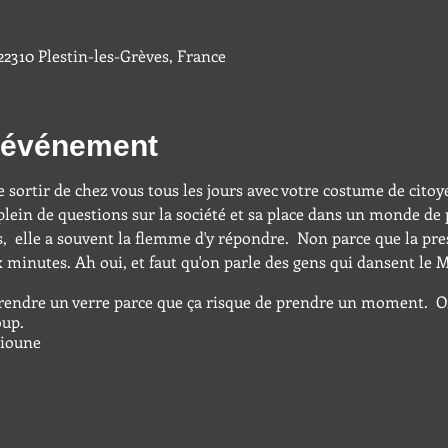
 22310 Plestin-les-Grèves, France
l'événement
sortir de chez vous tous les jours avec votre costume de citoyen 
lein de questions sur la société et sa place dans un monde de 
s, elle a souvent la flemme d'y répondre. Non parce que la pre
ux minutes. Ah oui, et faut qu'on parle des gens qui dansent le 
rendre un verre parce que ça risque de prendre un moment. O
oup.
hioune
es imperfections de l’être humain »