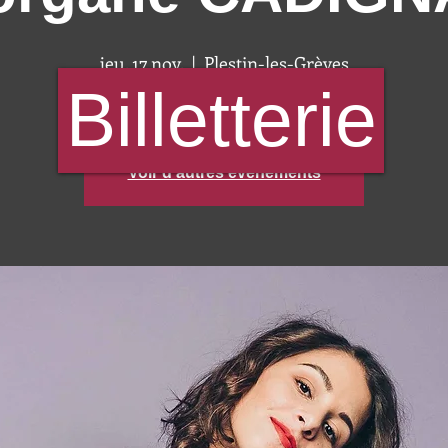
jeu. 17 nov.
  |  
Plestin-les-Grèves
Billetterie
Aucun billet en vente
Voir d'autres événements