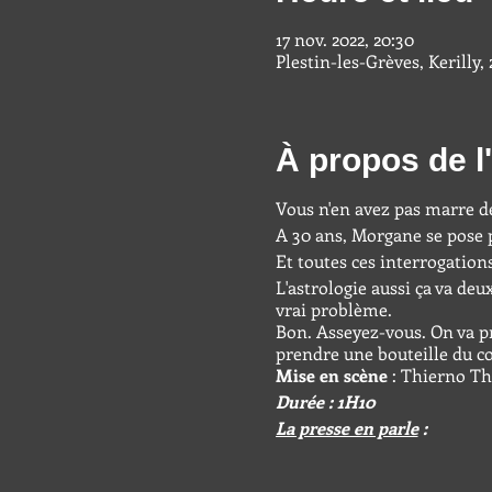
17 nov. 2022, 20:30
Plestin-les-Grèves, Kerilly,
À propos de 
Vous n'en avez pas marre de 
A 30 ans, Morgane se pose p
Et toutes ces interrogation
L'astrologie aussi ça va de
vrai problème.
Bon. Asseyez-vous. On va p
prendre une bouteille du c
Mise en scène
: Thierno T
Durée : 1H10
La presse en parle
:
« Elle pointe avec talent l
R.D.V, TELERAMA, nov 21