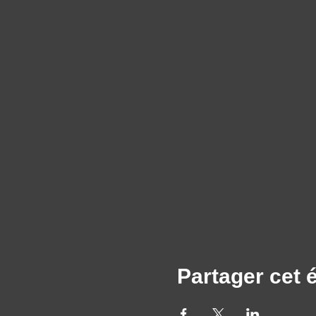
« …qu'est-ce qu'on l’aime ! 
LE PARISIEN – Pauline Con
« ..elle raille avec talent 
LE PARISIEN - Note de la ré
« Morgane Cadignan oppose l
fait un bien incommensurab
France BLEU
Partager cet