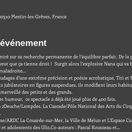
 22310 Plestin-les-Grèves, France
l'événement
entré sur sa recherche permanente de l’équilibre parfait. De la p
veut que ça tienne droit !  Surgit alors l’explosive Nana qui va
 maladroite…
udages d’une extrême précision et poésie acrobatique, Titi et 
s jubilatoires en figures suspendues, ils modifient leurs habit
merveillé des petits et des grands.
et humour,  ce spectacle a déjà été joué plus de 400 fois.
 2Deuche/Lempdes, La Cascade/Pôle National des Arts du Cir
.
ne/ARDC La Couarde-sur-Mer, la Ville de Melun et L’Espace Cul
et adolescents des Ulis.Co-auteurs : Pascal Rousseau et…