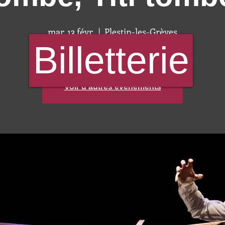
mar. 13 févr.
  |  
Plestin-les-Grèves
Billetterie
Aucun billet en vente
Voir d'autres événements