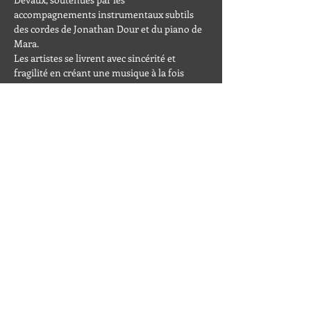
accompagnements instrumentaux subtils 
des cordes de Jonathan Dour et du piano de 
Mara.
Les artistes se livrent avec sincérité et 
fragilité en créant une musique à la fois 
mélancolique et puissante!
Cela donne naissance à un concert 
envoûtant et émouvant.
Partager cet événement
Nous suivre