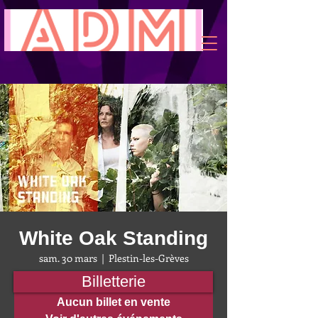
White Oak Standing
sam. 30 mars
  |  
Plestin-les-Grèves
Billetterie
Aucun billet en vente